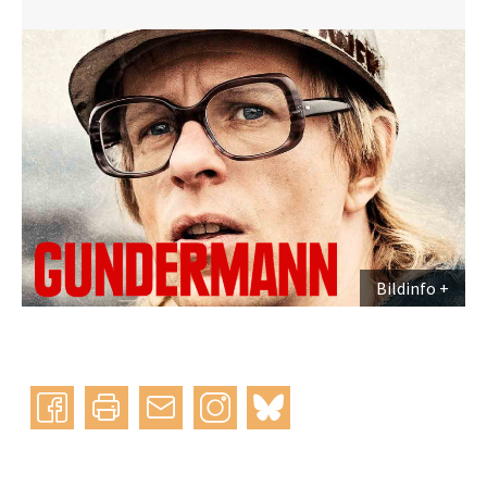
Bildinfo
Instagram
bluesky
teilen
drucken
mail