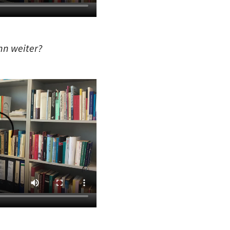
nn weiter?
inem „Gläsernen Kasten“: Haben Sie abwertende Komm