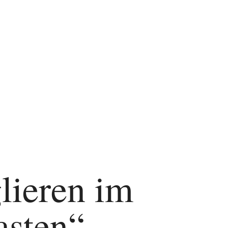
sernen Kasten“
lieren im
asten“