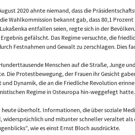
ugust 2020 ahnte niemand, dass die Präsidentschaftsw
 die Wahlkommission bekannt gab, dass 80,1 Prozent
ukašenka entfallen seien, regte sich in der Bevölker
s Ergebnis gefälscht. Das Regime versuchte, die frie
rch Festnahmen und Gewalt zu zerschlagen. Dies fac
Hunderttausende Menschen auf die Straße, Junge und
te. Die Protestbewegung, der Frauen ihr Gesicht gaben
 und Dynamik, die an die Friedliche Revolution erinner
istischen Regime in Osteuropa hin-weggefegt hatte.
heute überholt. Informationen, die über soziale Medie
, widersprüchlich und mitunter schneller veraltet als 
enblicks“, wie es einst Ernst Bloch ausdrückte.