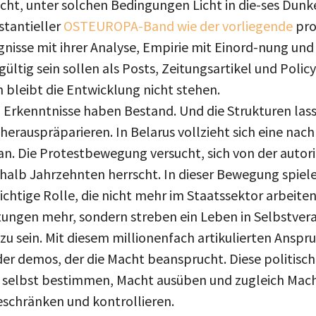
, unter solchen Bedingungen Licht in die-ses Dunkel 
stantieller
OSTEUROPA-Band wie der vorliegende
prod
nisse mit ihrer Analyse, Empirie mit Einord-nung und
ültig sein sollen als Posts, Zeitungsartikel und Pol
 bleibt die Entwicklung nicht stehen.
Erkenntnisse haben Bestand. Und die Strukturen lass
herauspräparieren. In Belarus vollzieht sich eine nac
an. Die Protestbewegung versucht, sich von der autor
inhalb Jahrzehnten herrscht. In dieser Bewegung spiel
htige Rolle, die nicht mehr im Staatssektor arbeiten
tungen mehr, sondern streben ein Leben in Selbstve
zu sein. Mit diesem millionenfach artikulierten Anspruc
der demos, der die Macht beansprucht. Diese politische
 selbst bestimmen, Macht ausüben und zugleich Mach
eschränken und kontrollieren.