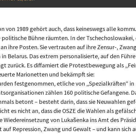
ion von 1989 gehört auch, dass keineswegs alle komm
ie politische Bühne räumten. In der Tschechoslowake
 an ihre Posten. Sie vertrauten auf ihre Zensur-, Zwa
in Belarus. Das extrem personalisierte, auf den Führe
t zurück. Es diffamiert die Protestbewegung als „Fein
euerte Marionetten und bekämpft sie:
rden festgenommen, etliche von „Spezialkräften“ in
tsorganisationen zählen 160 politische Gefangene. D
chmals betont – besteht darin, dass sie Neuwahlen ge
ht es nicht an, dass die OSZE die Wahlen als gefälsc
e Wiedereinsetzung von Lukašenka ins Amt des Präside
zt auf Repression, Zwang und Gewalt – und kann sich