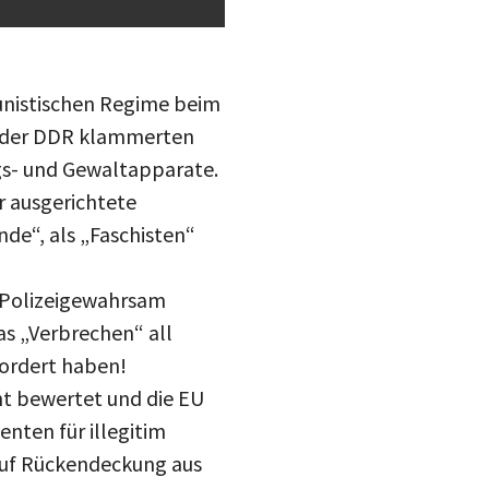
unistischen Regime beim
i, der DDR klammerten
ngs- und Gewaltapparate.
r ausgerichtete
de“, als „Faschisten“
 Polizeigewahrsam
as „Verbrechen“ all
fordert haben!
ht bewertet und die EU
nten für illegitim
 auf Rückendeckung aus