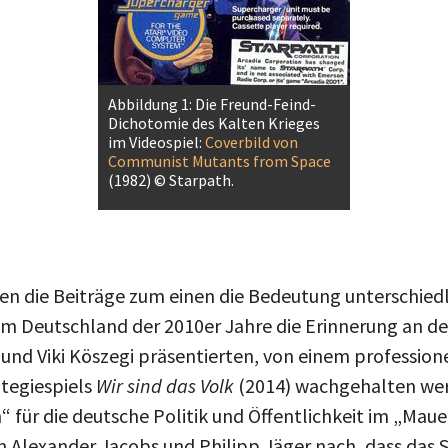
Abbildung 1: Die Freund-Feind-
Dichotomie des Kalten Krieges
im Videospiel:
Coverbild von
Communist Mutants from Space
(1982) © Starpath.
en die Beiträge zum einen die Bedeutung unterschiedl
im Deutschland der 2010er Jahre die Erinnerung an de
und Viki Köszegi präsentierten, von einem profession
ategiespiels
Wir sind das Volk
(2014) wachgehalten wer
“ für die deutsche Politik und Öffentlichkeit im „Ma
en Alexander Jacobs und Philipp Jäger nach, dass das 