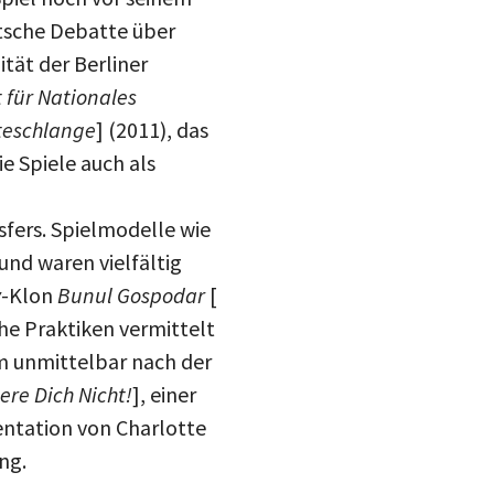
eutsche Debatte über
tät der Berliner
t für Nationales
teschlange
] (2011), das
ie Spiele auch als
sfers. Spielmodelle wie
und waren vielfältig
y
-Klon
Bunul Gospodar
[
che Praktiken vermittelt
m unmittelbar nach der
ere Dich Nicht!
], einer
entation von Charlotte
ng.