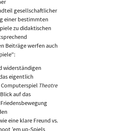
ner
teil gesellschaftlicher
ng einer bestimmten
piele zu didaktischen
ntsprechend
nen Beiträge werfen auch
piele“:
d widerständigen
das eigentlich
te Computerspiel
Theatre
Blick auf das
n Friedensbewegung
den
e eine klare Freund vs.
hoot ’em up-Spiels