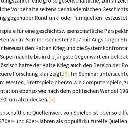
tungszahlen eine große gesellschaftliche, zumal zeit
olche Vorbehalte seitens der akademischen Geschichts
lang gegenüber Rundfunk- oder Filmquellen festzustel
spiele für eine geschichtswissenschaftliche Perspekt
ten wir im Sommersemester 2017 mit Augsburger St
 bewusst den Kalten Krieg und die Systemkonfrontati
Supermächte bis in die jüngste Gegenwart ein beliebt
enössisch hatte der Kalte Krieg auch den Bereich der P
uere Forschung klar zeigt.
[5]
Im Seminar untersuchte
m Westen, Brettspiele ebenso wie Computerspiele, ze
ontation ebenso wie nach dem politischen Wandel 198
pektrum abzudecken.
[6]
nschaftliche Quellenwert von Spielen ist ebenso differ
970er- und 80er-Jahren als populärkulturelle Quellen