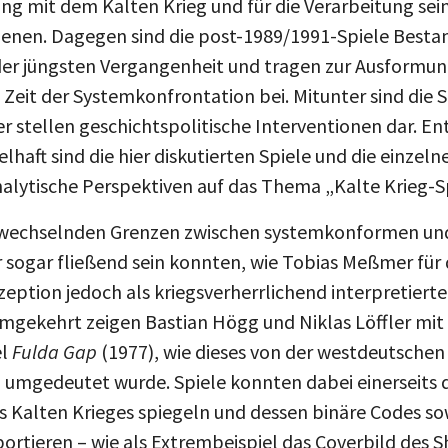
ng mit dem Kalten Krieg und für die Verarbeitung sei
enen. Dagegen sind die post-1989/1991-Spiele Bestand
er jüngsten Vergangenheit und tragen zur Ausformu
 Zeit der Systemkonfrontation bei. Mitunter sind die S
r stellen geschichtspolitische Interventionen dar. E
elhaft sind die hier diskutierten Spiele und die einzel
nalytische Perspektiven auf das Thema „Kalte Krieg-S
ie wechselnden Grenzen zwischen systemkonformen un
r sogar fließend sein konnten, wie Tobias Meßmer für 
Rezeption jedoch als kriegsverherrlichend interpretier
mgekehrt zeigen Bastian Högg und Niklas Löffler mit 
el
Fulda Gap
(1977), wie dieses von der westdeutsche
h umgedeutet wurde. Spiele konnten dabei einerseits 
Kalten Krieges spiegeln und dessen binäre Codes sowi
ortieren – wie als Extrembeispiel das Coverbild des S