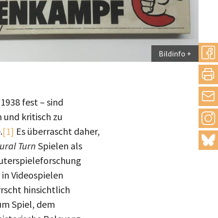
Bildinfo
teilen
drucke
1938 fest – sind
 und kritisch zu
Inst
mail
.
[1]
Es überrascht daher,
blue
ural Turn
Spielen als
uterspieleforschung
 in Videospielen
rscht hinsichtlich
m Spiel, dem