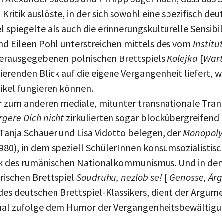
 Kritik auslöste, in der sich sowohl eine spezifisch d
spiegelte als auch die erinnerungskulturelle Sensibili
nd Eileen Pohl unterstreichen mittels des vom
Institu
erausgegebenen polnischen Brettspiels
Kolejka
[
War
sierenden Blick auf die eigene Vergangenheit liefert, w
ikel fungieren können.
er zum anderen mediale, mitunter transnationale Tran
gere Dich nicht
zirkulierten sogar blockübergreifend 
 Tanja Schauer und Lisa Vidotto belegen, der
Monopol
1980), in dem speziell SchülerInnen konsumsozialistis
ck des rumänischen Nationalkommunismus. Und in de
rischen Brettspiel
Soudruhu, nezlob se!
[
Genosse, Ärg
des deutschen Brettspiel-Klassikers, dient der Argum
chal zufolge dem Humor der Vergangenheitsbewältigu