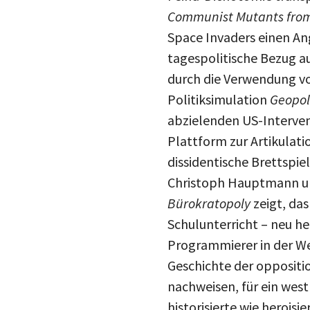
Communist Mutants fro
Space Invaders einen An
tagespolitische Bezug au
durch die Verwendung vo
Politiksimulation
Geopol
abzielenden US-Interven
Plattform zur Artikulati
dissidentische Brettspie
Christoph Hauptmann und
Bürokratopoly
zeigt, da
Schulunterricht – neu h
Programmierer in der W
Geschichte der oppositi
nachweisen, für ein wes
historisierte wie herois