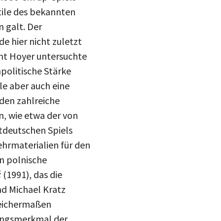
Stile des bekannten
 galt. Der
e hier nicht zuletzt
nt Hoyer untersuchte
npolitische Stärke
le aber auch eine
nden zahlreiche
n, wie etwa der von
stdeutschen Spiels
hrmaterialien für den
n polnische
ć
(1991), das die
nd Michael Kratz
leichermaßen
llungsmerkmal der