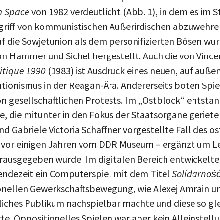
m Space
von 1982 verdeutlicht (Abb. 1), in dem es im 
griff von kommunistischen Außerirdischen abzuwehren
f die Sowjetunion als dem personifizierten Bösen wurd
n Hammer und Sichel hergestellt. Auch die von Vince
itique 1990
(1983) ist Ausdruck eines neuen, auf auße
tionismus in der Reagan-Ära. Andererseits boten Spie
on gesellschaftlichen Protests. Im „Ostblock“ entsta
le, die mitunter in den Fokus der Staatsorgane geriete
 Gabriele Victoria Schaffner vorgestellte Fall des o
s vor einigen Jahren vom DDR Museum – ergänzt um Le
erausgegeben wurde. Im digitalen Bereich entwickelte
endezeit ein Computerspiel mit dem Titel
Solidarnoś
onellen Gewerkschaftsbewegung, wie Alexej Amrain u
tliches Publikum nachspielbar machte und diese so g
ierte. Oppositionelles Spielen war aber kein Alleinste