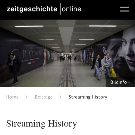
Direkt zum Inhalt
Bildinfo
Pfadnavigation
Home
Beiträge
Streaming History
Streaming History