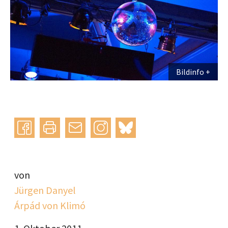
Bildinfo
Instagram
bluesky
teilen
drucken
mail
von
Jürgen Danyel
Árpád von Klimó