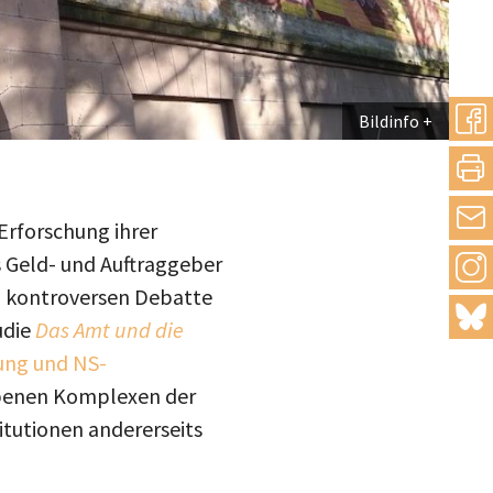
Bildinfo
teilen
drucke
Erforschung ihrer
ls Geld- und Auftraggeber
Inst
mail
n kontroversen Debatte
blue
udie
Das Amt und die
hung und NS-
obenen Komplexen der
itutionen andererseits