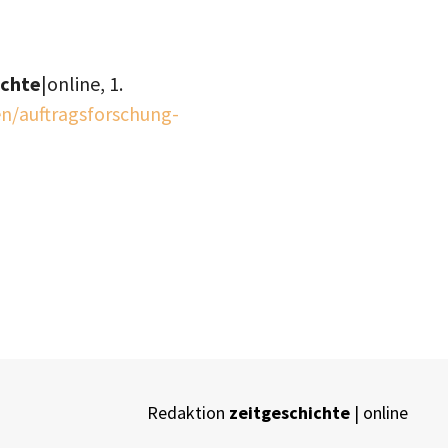
ichte
|online,
1.
en/auftragsforschung-
Redaktion
zeitgeschichte
| online