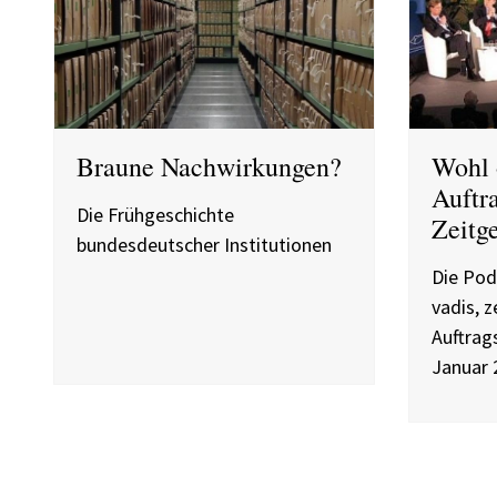
Braune Nachwirkungen?
Wohl 
Auftr
Die Frühgeschichte
Zeitg
bundesdeutscher Institutionen
Die Pod
vadis, z
Auftrag
Januar 