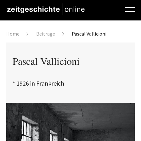
Direkt zum Inhalt
Pfadnavigation
Home
Beiträge
Pascal Vallicioni
Pascal Vallicioni
* 1926 in Frankreich