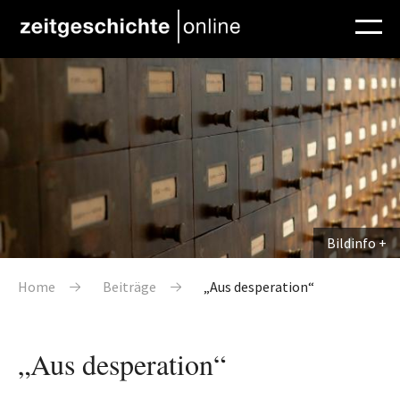
Direkt zum Inhalt
Bildinfo
Pfadnavigation
Home
Beiträge
„Aus desperation“
„Aus desperation“