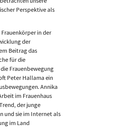
scher Perspektive als
r Frauenkörper in der
wicklung der
rem Beitrag das
he für die
r die Frauenbewegung
pft Peter Hallama ein
hausbewegungen. Annika
Arbeit im Frauenhaus
Trend, der junge
 und sie im Internet als
mung im Land
teilen