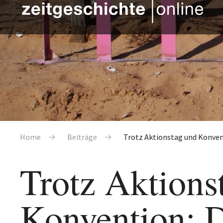
Pfadnavigation
Home
Beiträge
Trotz Aktionstag und Konven
Trotz Aktions
Konvention: D