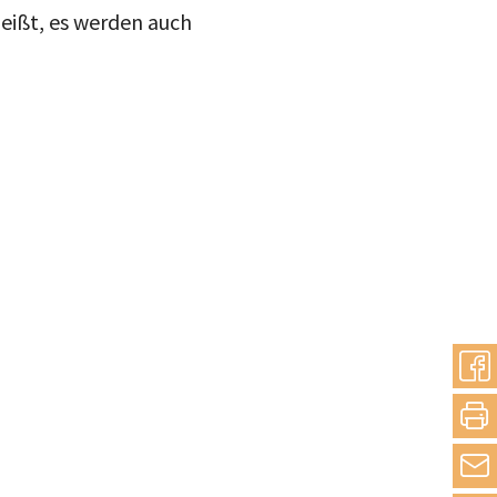
heißt, es werden auch
drucke
Inst
mail
blue