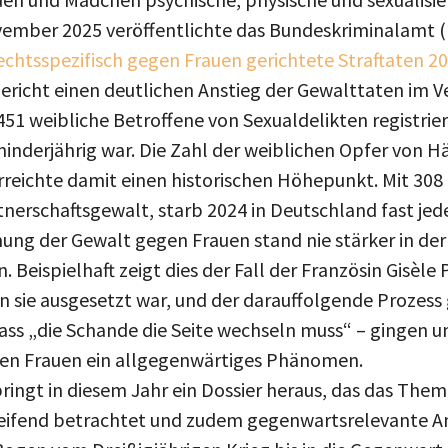
vember 2025 veröffentlichte das Bundeskriminalamt 
chtsspezifisch gegen Frauen gerichtete Straftaten 2
ericht einen deutlichen Anstieg der Gewalttaten im V
51 weibliche Betroffene von Sexualdelikten registrier
minderjährig war. Die Zahl der weiblichen Opfer von H
rreichte damit einen historischen Höhepunkt. Mit 308
rschaftsgewalt, starb 2024 in Deutschland fast jede
g der Gewalt gegen Frauen stand nie stärker in der 
 Beispielhaft zeigt dies der Fall der Französin Gisèle P
 sie ausgesetzt war, und der darauffolgende Prozess 
ass „die Schande die Seite wechseln muss“ – gingen u
gen Frauen ein allgegenwärtiges Phänomen.
bringt in diesem Jahr ein Dossier heraus, das das Th
ifend betrachtet und zudem gegenwartsrelevante An
ogen vom Dreißigjährigen Krieg bis in die Gegenwart