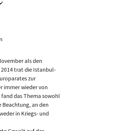
n
 November als den
 2014 trat die Istanbul-
Europarates zur
r immer wieder von
r fand das Thema sowohl
he Beachtung, an den
weder in Kriegs- und
rte Gewalt auf der