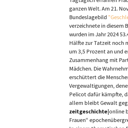
ganzen Welt. Am 21. No
Bundeslagebild
"Geschle
verzeichnete in diesem B
wurden im Jahr 2024 53.4
Hälfte zur Tatzeit noch 
um 3,5 Prozent an und e
Zusammenhang mit Partne
Mädchen. Die Wahrnehmun
erschüttert die Menschen.
Vergewaltigungen, denen
Pelicot dafür kämpfte, d
allem bleibt Gewalt ge
zeitgeschichte|
online 
Frauen“ epochenübergre
In einem thematischen B