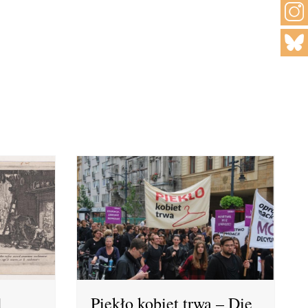
d
Piekło kobiet trwa – Die