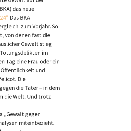
(BKA) das neue
024"
Das BKA
ergleich zum Vorjahr. So
t, von denen fast die
äuslicher Gewalt stieg
 Tötungsdelikten im
n Tag eine Frau oder ein
Öffentlichkeit und
elicot. Die
gegen die Täter – in dem
m die Welt. Und trotz
ema „Gewalt gegen
alysen miteinbezieht.
 betrachten unsere