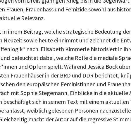
n Frauen, Frauenhass und Femizide sowohl aus histori
 aktuelle Relevanz.
t in ihrem Beitrag, welche strategische Bedeutung de
n Neuzeit sowie heute einnimmt und zeichnet die Ent
ffenlogik“ nach. Elisabeth Kimmerle historisiert in ih
nd beleuchtet dabei, welche Rolle die mediale Sprac
innen und Opfern spielt. Während Jessica Bock übe
sten Frauenhäuser in der BRD und DDR berichtet, knü
wischen den europäischen Feministinnen und Frauen
räch mit Sophie Stegemann, Einblicke in die aktuelle 
beschäftigt sich in seinem Text mit einem aktuellen 
eranlasst, weiblich gelesenen Personen nachzustellen
Gleichzeitig macht der Autor auf die regressive Stim