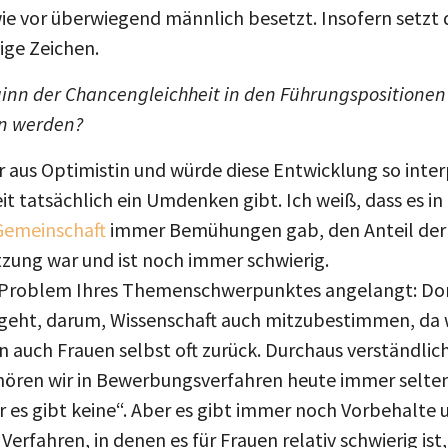
wie vor überwiegend männlich besetzt. Insofern setzt
tige Zeichen.
inn der Chancengleichheit in den Führungspositionen
en werden?
r aus Optimistin und würde diese Entwicklung so inter
 tatsächlich ein Umdenken gibt. Ich weiß, dass es in
Gemeinschaft
immer Bemühungen gab, den Anteil der 
zung war und ist noch immer schwierig.
m Problem Ihres Themenschwerpunktes angelangt: Dor
geht, darum, Wissenschaft auch mitzubestimmen, da 
n auch Frauen selbst oft zurück. Durchaus verständli
 hören wir in Bewerbungsverfahren heute immer selten
er es gibt keine“. Aber es gibt immer noch Vorbehalte u
rfahren, in denen es für Frauen relativ schwierig ist, 