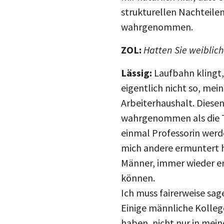
strukturellen Nachteile
wahrgenommen.
ZOL:
Hatten Sie weiblic
Lässig:
Laufbahn klingt,
eigentlich nicht so, me
Arbeiterhaushalt. Diese
wahrgenommen als die Tat
einmal Professorin werde
mich andere ermuntert h
Männer, immer wieder erm
können.
Ich muss fairerweise sa
Einige männliche Kolleg
haben, nicht nur in mein