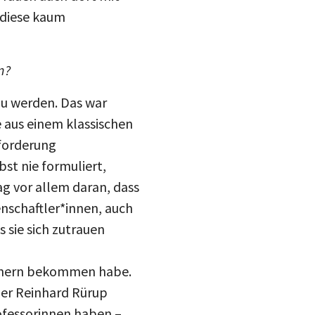
 diese kaum
n?
zu werden. Das war
 aus einem klassischen
sforderung
bst nie formuliert,
ag vor allem daran, dass
nschaftler*innen, auch
 sie sich zutrauen
ännern bekommen habe.
der Reinhard Rürup
rofessorinnen haben –