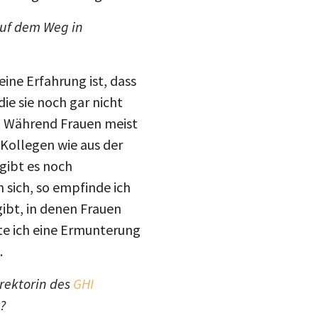
auf dem Weg in
ine Erfahrung ist, dass
ie sie noch gar nicht
. Während Frauen meist
 Kollegen wie aus der
 gibt es noch
 sich, so empfinde ich
gibt, in denen Frauen
hte ich eine Ermunterung
.
irektorin des
GHI
?