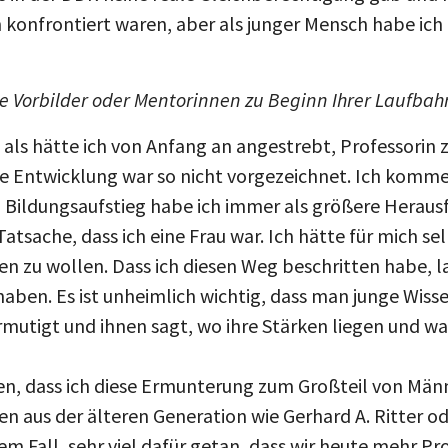
n konfrontiert waren, aber als junger Mensch habe ich
he Vorbilder oder Mentorinnen zu Beginn Ihrer Laufbah
 als hätte ich von Anfang an angestrebt, Professorin 
ine Entwicklung war so nicht vorgezeichnet. Ich komme
n Bildungsaufstieg habe ich immer als größere Herau
sache, dass ich eine Frau war. Ich hätte für mich sel
n zu wollen. Dass ich diesen Weg beschritten habe, l
aben. Es ist unheimlich wichtig, dass man junge Wisse
utigt und ihnen sagt, wo ihre Stärken liegen und was
gen, dass ich diese Ermunterung zum Großteil von M
en aus der älteren Generation wie Gerhard A. Ritter o
em Fall, sehr viel dafür getan, dass wir heute mehr P