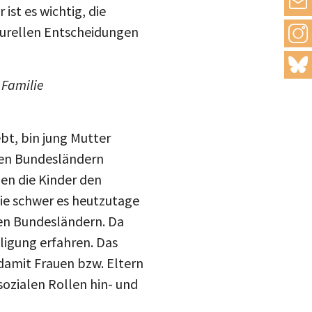
drucke
st es wichtig, die
turellen Entscheidungen
Inst
mail
blue
 Familie
bt, bin jung Mutter
en Bundesländern
nen die Kinder den
ie schwer es heutzutage
ten Bundesländern. Da
iligung erfahren. Das
amit Frauen bzw. Eltern
sozialen Rollen hin- und