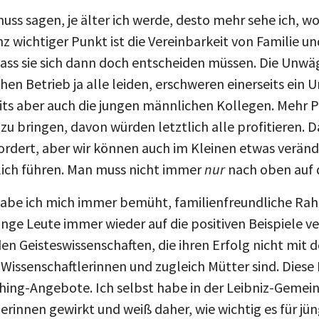
uss sagen, je älter ich werde, desto mehr sehe ich, wo
z wichtiger Punkt ist die Vereinbarkeit von Familie u
 dass sie sich dann doch entscheiden müssen. Die Unw
n Betrieb ja alle leiden, erschweren einerseits ein 
eits aber auch die jungen männlichen Kollegen. Mehr P
u bringen, davon würden letztlich alle profitieren. Da
fordert, aber wir können auch im Kleinen etwas verän
dlich führen. Man muss nicht immer
nur
nach oben auf d
 habe ich mich immer bemüht, familienfreundliche R
unge Leute immer wieder auf die positiven Beispiele ver
n Geisteswissenschaften, die ihren Erfolg nicht mit d
 Wissenschaftlerinnen und zugleich Mütter sind. Dies
hing-Angebote. Ich selbst habe in der Leibniz-Gemeins
innen gewirkt und weiß daher, wie wichtig es für jün