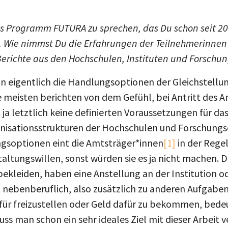
 Programm FUTURA zu sprechen, das Du schon seit 20
t. Wie nimmst Du die Erfahrungen der Teilnehmerinne
 Berichte aus den Hochschulen, Instituten und Forschu
nun eigentlich die Handlungsoptionen der Gleichstellu
 meisten berichten von dem Gefühl, bei Antritt des A
t ja letztlich keine definierten Voraussetzungen für d
ganisationsstrukturen der Hochschulen und Forschungs
gsoptionen eint die Amtsträger*innen
[1]
in der Rege
ltungswillen, sonst würden sie es ja nicht machen. D
bekleiden, haben eine Anstellung an der Institution od
 nebenberuflich, also zusätzlich zu anderen Aufgaben
dafür freizustellen oder Geld dafür zu bekommen, bed
ss man schon ein sehr ideales Ziel mit dieser Arbeit v
vieles: Ich habe beispielsweise in meiner Amtszeit als 