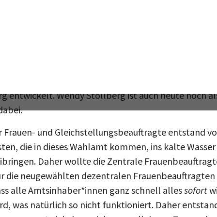
ld gestaltet ist, wer es gestaltet, kurz, wie es sich w
n ja wie, auf das Amt der Frauenbeauftragten vorber
bot FUTURA wurde im Arbeitsbereich der Zentralen F
 Mechthild Koreuber, maßgeblich von den damaligen Ste
g entwickelt. Wendy Stollberg ist auch heute noch al
dabei.
r Frauen- und Gleichstellungsbeauftragte entstand vo
sten, die in dieses Wahlamt kommen, ins kalte Wasser
ibringen. Daher wollte die Zentrale Frauenbeauftragt
r die neugewählten dezentralen Frauenbeauftragten d
dass alle Amtsinhaber*innen ganz schnell alles
sofort
wi
d, was natürlich so nicht funktioniert. Daher entstand
ramm zu entwickeln, welches parallel zum Turnus de