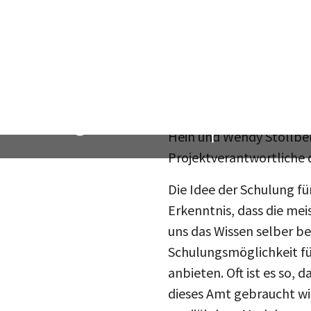
dieses Hochschulpolitikfe
ZOL:
Wurdest Du, und wen
Das Weiterbildungsange
Freien Universität, Dr.
Hein und Wendy Stollber
Projektverantwortliche 
Die Idee der Schulung fü
Erkenntnis, dass die mei
uns das Wissen selber be
Schulungsmöglichkeit fü
anbieten. Oft ist es so, 
dieses Amt gebraucht wir
zweijähriges Modulprog