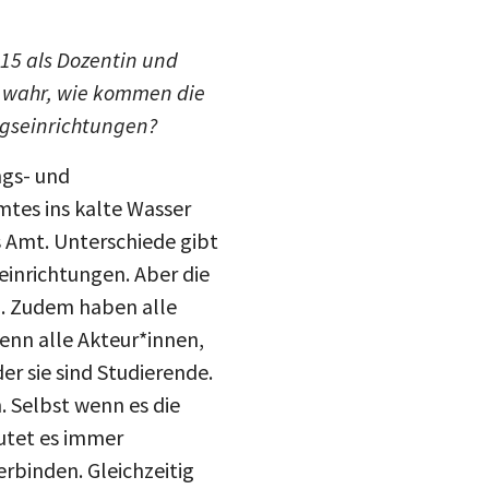
15 als Dozentin und
n wahr, wie kommen die
ngseinrichtungen?
ngs- und
mtes ins kalte Wasser
as Amt. Unterschiede gibt
einrichtungen. Aber die
l. Zudem haben alle
enn alle Akteur*innen,
er sie sind Studierende.
. Selbst wenn es die
eutet es immer
erbinden. Gleichzeitig
Studentin so viel über