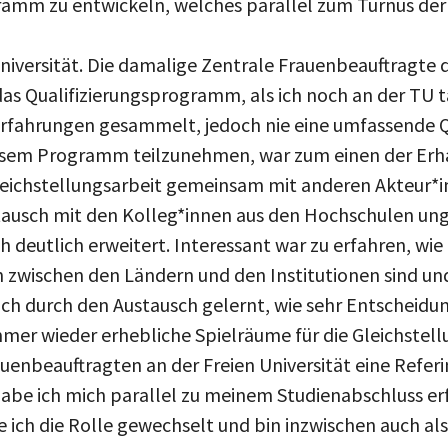
Universität. Die damalige Zentrale Frauenbeauftragte d
as Qualifizierungsprogramm, als ich noch an der TU tä
rfahrungen gesammelt, jedoch nie eine umfassende Q
esem Programm teilzunehmen, war zum einen der Erhalt
leichstellungsarbeit gemeinsam mit anderen Akteur*in
tausch mit den Kolleg*innen aus den Hochschulen ung
h deutlich erweitert. Interessant war zu erfahren, wie
 zwischen den Ländern und den Institutionen sind un
ich durch den Austausch gelernt, wie sehr Entscheid
mmer wieder erhebliche Spielräume für die Gleichstell
auenbeauftragten an der Freien Universität eine Refer
abe ich mich parallel zu meinem Studienabschluss erf
ich die Rolle gewechselt und bin inzwischen auch a
tätig.