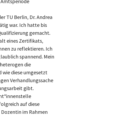
drucke
er TU Berlin, Dr. Andrea
Inst
mail
tig war. Ich hatte bis
blue
ualifizierung gemacht.
 eines Zertifikats,
nen zu reflektieren. Ich
laublich spannend. Mein
 heterogen die
d wie diese umgesetzt
ungen Verhandlungssache
ungsarbeit gibt.
int*innenstelle
olgreich auf diese
ls Dozentin im Rahmen