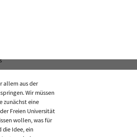
andelt.
eitet?
rauenbeauftragten der
llvertreterinnen Anja
s
r allem aus der
 springen. Wir müssen
e zunächst eine
er Freien Universität
ssen wollen, was für
 die Idee, ein
teilen
r Amtsperiode