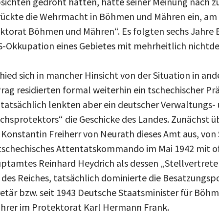
ichten gedroht hatten, hätte seiner Meinung nach zu
rückte die Wehrmacht in Böhmen und Mähren ein, am 
tektorat Böhmen und Mähren“. Es folgten sechs Jahre 
S-Okkupation eines Gebietes mit mehrheitlich nichtd
hied sich in mancher Hinsicht von der Situation in an
rag residierten formal weiterhin ein tschechischer Pr
 tatsächlich lenkten aber ein deutscher Verwaltungs-
ichsprotektors“ die Geschicke des Landes. Zunächst 
Konstantin Freiherr von Neurath dieses Amt aus, von
 tschechisches Attentatskommando im Mai 1942 mit of
uptamtes Reinhard Heydrich als dessen „Stellvertrete
des Reiches, tatsächlich dominierte die Besatzungspo
retär bzw. seit 1943 Deutsche Staatsminister für Bö
ührer im Protektorat Karl Hermann Frank.