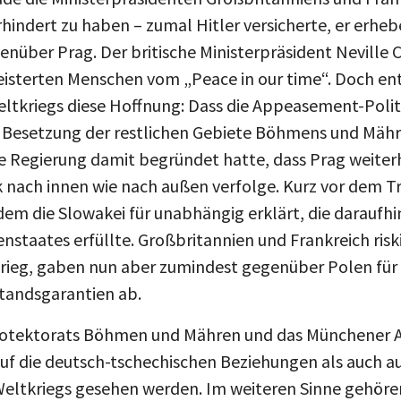
rhindert zu haben – zumal Hitler versicherte, er erheb
nüber Prag. Der britische Ministerpräsident Neville
eisterten Menschen vom „Peace in our time“. Doch ent
ltkriegs diese Hoffnung: Dass die Appeasement-Politi
 Besetzung der restlichen Gebiete Böhmens und Mähr
he Regierung damit begründet hatte, dass Prag weiter
k nach innen wie nach außen verfolge. Kurz vor dem Tr
em die Slowakei für unabhängig erklärt, die daraufhin
enstaates erfüllte. Großbritannien und Frankreich risk
 Krieg, gaben nun aber zumindest gegenüber Polen für 
istandsgarantien ab.
Protektorats Böhmen und Mähren und das Münchene
uf die deutsch-tschechischen Beziehungen als auch au
Weltkriegs gesehen werden. Im weiteren Sinne gehöre