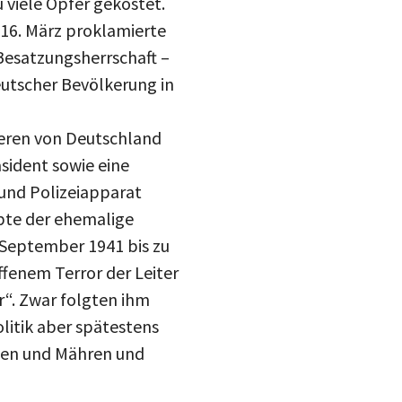
 viele Opfer gekostet.
16. März proklamierte
Besatzungsherrschaft –
eutscher Bevölkerung in
deren von Deutschland
äsident sowie eine
 und Polizeiapparat
übte der ehemalige
 September 1941 bis zu
fenem Terror der Leiter
r“. Zwar folgten ihm
litik aber spätestens
hmen und Mähren und