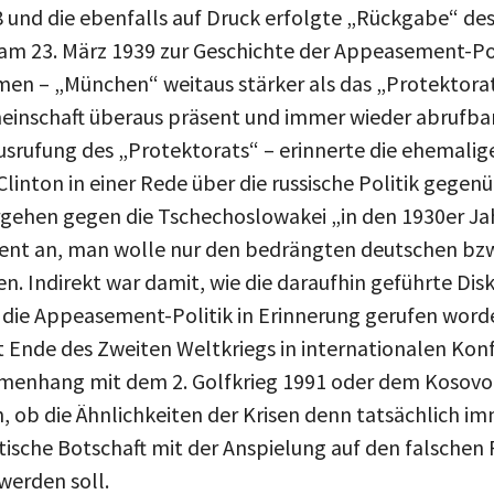
8 und die ebenfalls auf Druck erfolgte „Rückgabe“ d
am 23. März 1939 zur Geschichte der Appeasement-Pol
men – „München“ weitaus stärker als das „Protektorat
inschaft überaus präsent und immer wieder abrufbar
Ausrufung des „Protektorats“ – erinnerte die ehemali
Clinton in einer Rede über die russische Politik gegenü
rgehen gegen die Tschechoslowakei „in den 1930er Jah
ent an, man wolle nur den bedrängten deutschen bzw
n. Indirekt war damit, wie die daraufhin geführte Dis
 die Appeasement-Politik in Erinnerung gerufen worden
eit Ende des Zweiten Weltkriegs in internationalen Ko
menhang mit dem 2. Golfkrieg 1991 oder dem Kosovo-
n, ob die Ähnlichkeiten der Krisen denn tatsächlich im
tische Botschaft mit der Anspielung auf den falschen
 werden soll.