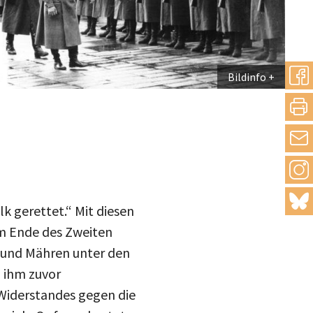
Bildinfo
teilen
drucke
Inst
mail
blue
k gerettet.“ Mit diesen
m Ende des Zweiten
n und Mähren unter den
m ihm zuvor
 Widerstandes gegen die