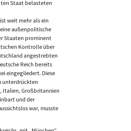
ten Staat belasteten
t weit mehr als ein
 eine außenpolitische
ler Staaten prominent
eutschen Kontrolle über
eutschland angestrebten
eutsche Reich bereits
i eingegliedert. Diese
h unterdrückten
 Italien, Großbritannien
nbart und der
ussichtslos war, musste
nkreichs, mit „München“