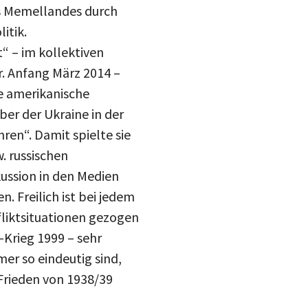
es Memellandes durch
itik.
“ – im kollektiven
. Anfang März 2014 –
ge amerikanische
ber der Ukraine in der
ren“. Damit spielte sie
. russischen
kussion in den Medien
. Freilich ist bei jedem
nfliktsituationen gezogen
Krieg 1999 – sehr
mer so eindeutig sind,
 Frieden von 1938/39