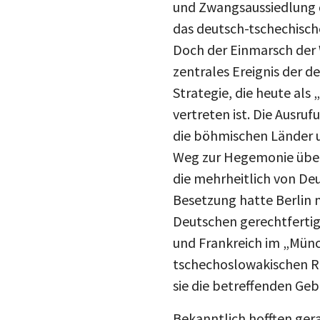
und Zwangsaussiedlung 
das deutsch-tschechische
Doch der Einmarsch der 
zentrales Ereignis der d
Strategie, die heute al
vertreten ist. Die Ausru
die böhmischen Länder u
Weg zur Hegemonie über 
die mehrheitlich von De
Besetzung hatte Berlin 
Deutschen gerechtfertig
und Frankreich im „Mün
tschechoslowakischen Re
sie die betreffenden Ge
Bekanntlich hofften ger