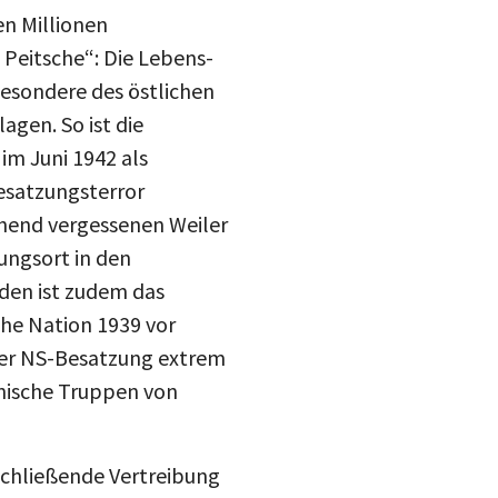
n Millionen
 Peitsche“: Die Lebens-
esondere des östlichen
gen. So ist die
im Juni 1942 als
esatzungsterror
ehend vergessenen Weiler
ungsort in den
den ist zudem das
che Nation 1939 vor
 der NS-Besatzung extrem
anische Truppen von
schließende Vertreibung