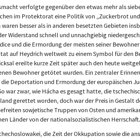
macht verfolgte gegenüber den etwas mehr als siebe
hen im Protektorat eine Politik von „Zuckerbrot und
waren besser als in anderen besetzten Gebieten insb
der Widerstand schnell und unnachgiebig niedergeschla
idice und die Ermordung der meisten seiner Bewohner 
ntat auf Heydrich weltweit zu einem Symbol für den B
cksal ereilte kurze Zeit später auch den heute weitg
enen Bewohner getötet wurden. Ein zentraler Erinner
 die Deportation und Ermordung der europäischen Ju
o war zwar, wie Hácha es gesagt hatte, die tschechis
land gerettet worden, doch war der Preis in Gestalt
befreiten sowjetische Truppen von Osten und amerik
en Länder von der nationalsozialistischen Herrschaft.
chechoslowakei, die Zeit der Okkupation sowie die an