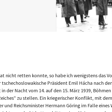
t nicht retten konnte, so habe ich wenigstens das Vol
r tschechoslowakische Präsident Emil Hácha nach de
tt in der Nacht vom 14. auf den 15. März 1939, Böhme
iches“ zu stellen. Ein kriegerischer Konflikt, mit de
ler und Reichsminister Hermann Göring im Falle eines