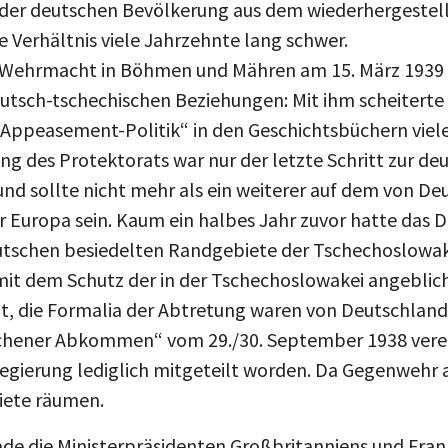
der deutschen Bevölkerung aus dem wiederhergestell
 Verhältnis viele Jahrzehnte lang schwer.
Wehrmacht in Böhmen und Mähren am 15. März 1939 is
eutsch-tschechischen Beziehungen: Mit ihm scheiterte
s „Appeasement-Politik“ in den Geschichtsbüchern vie
fung des Protektorats war nur der letzte Schritt zur d
nd sollte nicht mehr als ein weiterer auf dem von D
Europa sein. Kaum ein halbes Jahr zuvor hatte das D
utschen besiedelten Randgebiete der Tschechoslowake
mit dem Schutz der in der Tschechoslowakei angeblic
t, die Formalia der Abtretung waren von Deutschland,
chener Abkommen“ vom 29./30. September 1938 verei
gierung lediglich mitgeteilt worden. Da Gegenwehr a
biete räumen.
ade die Ministerpräsidenten Großbritanniens und Fra