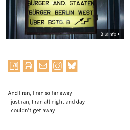
Bildinfo
Instagram
bluesky
teilen
drucken
mail
And I ran, I ran so far away
I just ran, I ran all night and day
I couldn't get away