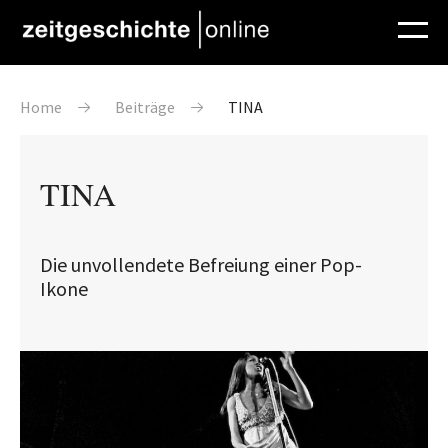
Direkt zum Inhalt
Pfadnavigation
Home
Beiträge
TINA
TINA
Die unvollendete Befreiung einer Pop-
Ikone