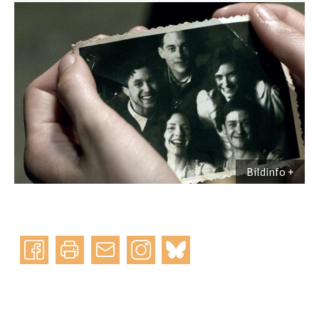
Bildinfo
Instagram
bluesky
teilen
drucken
mail