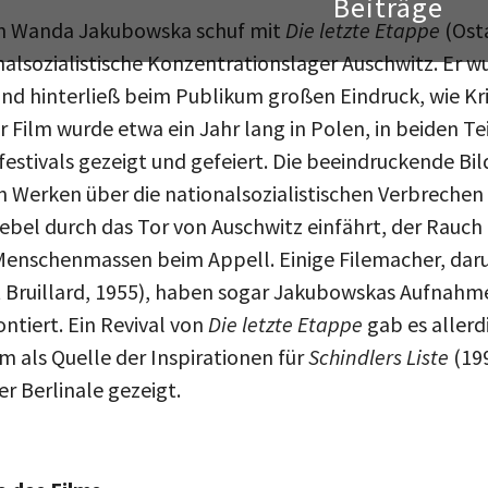
rin Wanda Jakubowska schuf mit
Die letzte Etappe
(Ost
nalsozialistische Konzentrationslager Auschwitz. Er w
nd hinterließ beim Publikum großen Eindruck, wie Kri
r Film wurde etwa ein Jahr lang in Polen, in beiden T
festivals gezeigt und gefeiert. Die beeindruckende Bi
en Werken über die nationalsozialistischen Verbrechen
Nebel durch das Tor von Auschwitz einfährt, der Rauc
enschenmassen beim Appell. Einige Filemacher, darun
t Bruillard, 1955), haben sogar Jakubowskas Aufnahme
tiert. Ein Revival von
Die letzte Etappe
gab es aller
m als Quelle der Inspirationen für
Schindlers Liste
(19
r Berlinale gezeigt.
 des Films