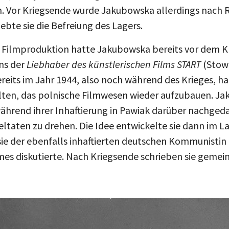
n. Vor Kriegsende wurde Jakubowska allerdings nach
ebte sie die Befreiung des Lagers.
r Filmproduktion hatte Jakubowska bereits vor dem K
ins der
Liebhaber des künstlerischen Films START
(Stow
reits im Jahr 1944, also noch während des Krieges, ha
alten, das polnische Filmwesen wieder aufzubauen. J
 während ihrer Inhaftierung in Pawiak darüber nachged
eltaten zu drehen. Die Idee entwickelte sie dann im L
sie der ebenfalls inhaftierten deutschen Kommunistin 
ilmes diskutierte. Nach Kriegsende schrieben sie geme