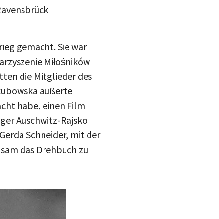
 Ravensbrück
drucke
Inst
mail
rieg gemacht. Sie war
blue
arzyszenie Miłośników
tten die Mitglieder des
akubowska äußerte
acht habe, einen Film
ager Auschwitz-Rajsko
Gerda Schneider, mit der
insam das Drehbuch zu