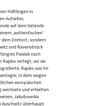
hen Häftlingen in
den Aufseher,
gsende auf dem Gelände
 einem ‚authentischen‘
ur dem Drehort, sondern
hwitz und Ravensbrück
efängnis Pawiak nach
 Rajsko verlegt, wo sie
grafierte. Rajsko war im
auenlager, in dem wegen
edlichen europäischen
ng wechseln und erhielten
 meinen, Jakubowska
teilen
in Auschwitz überhaupt