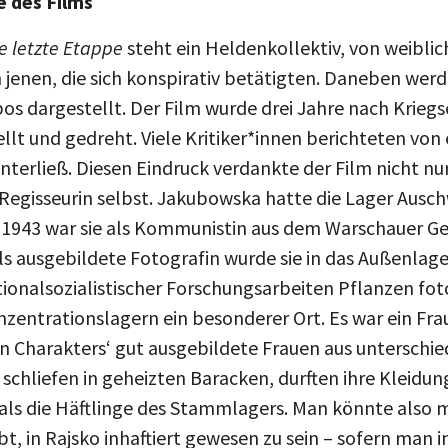
e letzte Etappe
steht ein Heldenkollektiv, von weiblic
 jenen, die sich konspirativ betätigten. Daneben wer
os dargestellt. Der Film wurde drei Jahre nach Krie
lt und gedreht. Viele Kritiker*innen berichteten von
interließ. Diesen Eindruck verdankte der Film nicht n
 Regisseurin selbst. Jakubowska hatte die Lager Ausc
r 1943 war sie als Kommunistin aus dem Warschauer G
 ausgebildete Fotografin wurde sie in das Außenlager
onalsozialistischer Forschungsarbeiten Pflanzen foto
nzentrationslagern ein besonderer Ort. Es war ein Fr
en Charakters‘ gut ausgebildete Frauen aus unterschi
 schliefen in geheizten Baracken, durften ihre Kleidu
als die Häftlinge des Stammlagers. Man könnte also
, in Rajsko inhaftiert gewesen zu sein – sofern man 