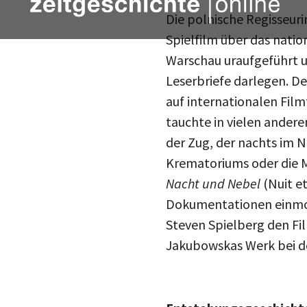
Die polnische Regisseu
Spielfilm über das natio
Warschau uraufgeführt u
Leserbriefe darlegen. De
auf internationalen Film
tauchte in vielen ander
der Zug, der nachts im 
Krematoriums oder die M
Nacht und Nebel
(Nuit e
Dokumentationen einmon
Steven Spielberg den Fil
Jakubowskas Werk bei de
Entstehungsgeschichte