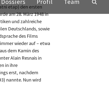
atni etap) den ersten
urde am 28. März 1948 in
tiken und zahlreiche
eilen Deutschlands, sowie
ldsprache des Films
 immer wieder auf – etwa
h aus dem Kamin des
ter Alain Resnais in
n in ihre
dings erst, nachdem
93) nannte. Nun wird