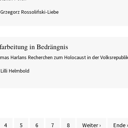
 Grzegorz Rossoliński-Liebe
farbeitung in Bedrängnis
mas Harlans Recherchen zum Holocaust in der Volksrepublik
Lilli Helmbold
Seite
Seite
Seite
Aktuelle Seite
Seite
Nächste Seite
Letzte
4
5
6
7
8
Weiter ›
Ende 