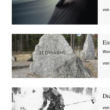
von
Ei
Wor
von 
Di
von