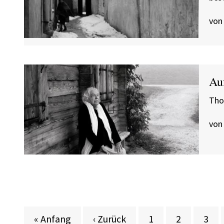
von
Au
Tho
von 
Erste Seite
Vorherige Seite
Seite
Seite
Seite
« Anfang
‹ Zurück
1
2
3