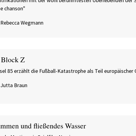
ntifikationen mit der wohl berühmtesten Überlebenden der 
te chanson"
 Rebecca Wegmann
 Block Z
sel 85 erzählt die Fußball-Katastrophe als Teil europäische
 Jutta Braun
ammen und fließendes Wasser