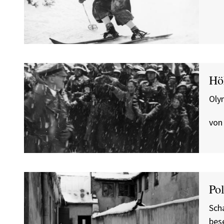
Höh
Oly
von
Po
Sch
bes