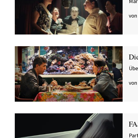
Mar
von
Di
Übe
von
FA
Part